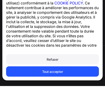
utilisez) conformément à la
COOKIE POLICY
. Ce
traitement contribue à améliorer les performances du
Centre d’aide
site, à analyser le comportement des utilisateurs et à
Actualités et articles
gérer la publicité, y compris via Google Analytics. Il
À propos du projet
inclut la collecte, le stockage, la mise à jour,
Contacts
l'utilisation et la suppression des données. Votre
consentement reste valable pendant toute la durée
de votre utilisation du site. Si vous n’êtes pas
d’accord, veuillez cesser d’utiliser le site ou
désactiver les cookies dans les paramètres de votre
navigateur.
Conditions d’utilisation
Politique de confidentialité
Refuser
Politique relative aux cookies
Politique d’achat
Supprimer le compte et les données
Tout accepter