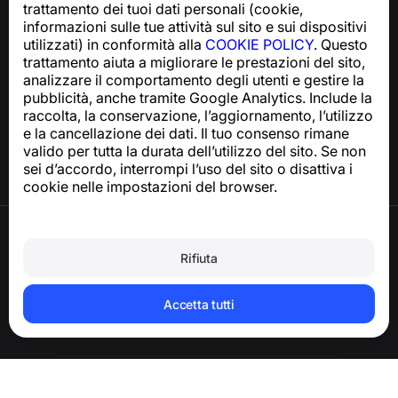
trattamento dei tuoi dati personali (cookie,
support@numbuster.com
informazioni sulle tue attività sul sito e sui dispositivi
utilizzati) in conformità alla
COOKIE POLICY
. Questo
trattamento aiuta a migliorare le prestazioni del sito,
Centro assistenza
analizzare il comportamento degli utenti e gestire la
Notizie e articoli
pubblicità, anche tramite Google Analytics. Include la
Informazioni sul progetto
raccolta, la conservazione, l’aggiornamento, l’utilizzo
Contatti
e la cancellazione dei dati. Il tuo consenso rimane
valido per tutta la durata dell’utilizzo del sito. Se non
sei d’accordo, interrompi l’uso del sito o disattiva i
cookie nelle impostazioni del browser.
Termini di utilizzo
Informativa sulla privacy
Rifiuta
Politica sui cookie
Politica sugli acquisti
Eliminare l’account e i dati personali
Accetta tutti