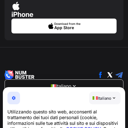
iPhone
Download from the
App Store
Italiano
NumBuster © 2013—2026 ·
support@numbuster.com
Italiano
Un'app facile da usare che ti protegge da truffe
telefoniche, spam e messaggi indesiderati
Utilizzando questo sito web, acconsenti al
Per richieste relative alla conformità al GDPR:
trattamento dei tuoi dati personali (cookie,
support@numbuster.com
informazioni sulle tue attività sul sito e sui dispositivi