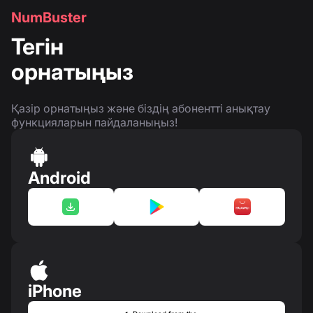
NumBuster
Тегін
орнатыңыз
Қазір орнатыңыз және біздің абонентті анықтау
функцияларын пайдаланыңыз!
Android
iPhone