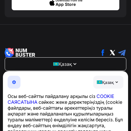
Download from the
App Store
Қазақ
NumBuster © 2013—2026 ·
support@numbuster.com
Телефон алаяқтарынан, спамнан және қажетсіз
Қазақ
хабарламалардан қорғайтын ыңғайлы қолданба
GDPR талаптарына сәйкестік бойынша сұрақтар
Осы веб-сайтты пайдалану арқылы сіз
COOKIE
үшін:
support@numbuster.com
САЯСАТЫНА
сәйкес жеке деректеріңіздің (cookie
файлдары, веб-сайттағы әрекеттеріңіз туралы
ақпарат және пайдаланатын құрылғыларыңыз
Анықтама орталығы
туралы мәліметтер) өңделуіне келісім бересіз. Бұл
Жаңалықтар мен
өңдеу веб-сайттың өнімділігін жақсартуға,
мақалалар