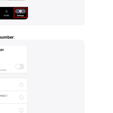
 number
.