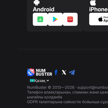
Android
iPhone
Dow
Ap
Қазақ
NumBuster © 2013—2026 ·
support@numbus
Телефон алаяқтарынан, спамнан және қаж
ыңғайлы қолданба
GDPR талаптарына сәйкестік бойынша сұр