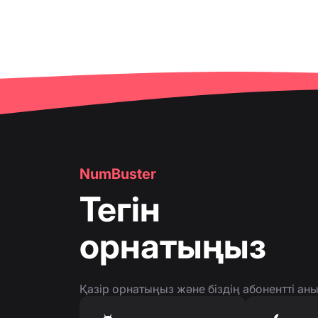
NumBuster
Тегін
орнатыңыз
Қазір орнатыңыз және біздің абонентті а