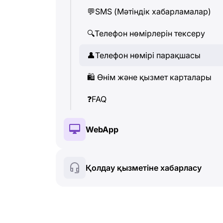
💬
SMS (Мәтіндік хабарламалар)
👤
Телефон нөмірі парақшасы
🔍
Телефон нөмірлерін тексеру
🛍
️ Өнім және қызмет карталары
👤
Телефон нөмірі парақшасы
❓
FAQ
🛍
️ Өнім және қызмет карталары
❓
FAQ
WebApp
🔑
Орнату және Авторизация
Қолдау қызметіне хабарласу
💰
Paid features
🍀
Тегін функциялар
🔍
Телефон нөмірлерін тексеру