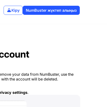
Кіру
NumBuster жүктеп алыңыз
Account
remove your data from NumBuster, use the
 with the account will be deleted.
rivacy settings
.