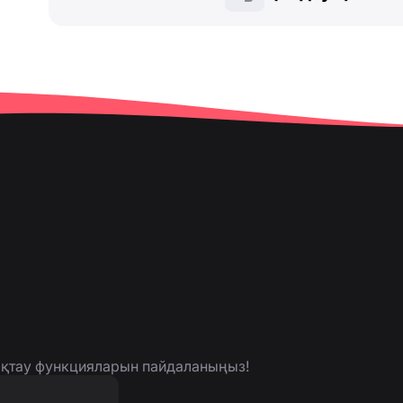
нықтау функцияларын пайдаланыңыз!