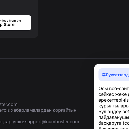
nload from the
p Store
Рұқсаттард
Осы веб-сайт
сәйкес жеке 
әрекеттеріңі
ter.com
құрылғыларың
етсіз хабарламалардан қорғайтын
Бұл өңдеу веб
пайдаланушы
ақтар үшін:
support@numbuster.com
басқаруға (с
Бұл деректер