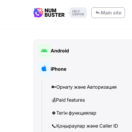
Main site
Android
🔑
Орнату және Авторизация
iPhone
💰
Paid features
🔑
Орнату және Авторизация
🍀
Тегін функциялар
💰
Paid features
📞
Қоңыраулар және Caller ID
🍀
Тегін функциялар
💬
SMS (Мәтіндік хабарламалар)
📞
Қоңыраулар және Caller ID
🔍
Телефон нөмірлерін тексеру