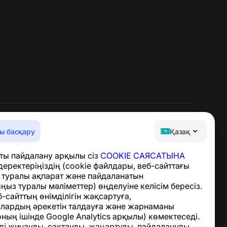
ы басқару
Қазақ
Анықтама орталығы
ты пайдалану арқылы сіз
COOKIE САЯСАТЫНА
Жаңалықтар мен
деректеріңіздің (cookie файлдары, веб-сайттағы
мақалалар
з туралы ақпарат және пайдаланатын
Жоба туралы
ыз туралы мәліметтер) өңделуіне келісім бересіз.
Байланыс
-сайттың өнімділігін жақсартуға,
лардың әрекетін талдауға және жарнаманы
оның ішінде Google Analytics арқылы) көмектеседі.
ді жинауды, сақтауды, жаңартуды, пайдалануды