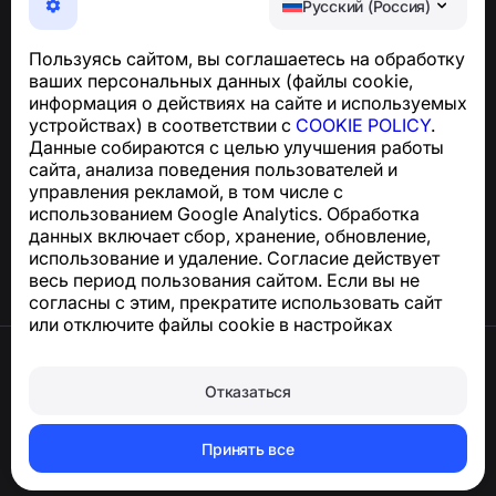
Русский (Россия)
телефонных мошенников, спама и нежелательных
SMS
Пользуясь сайтом, вы соглашаетесь на обработку
Для запросов по соблюдению GDPR:
ваших персональных данных (файлы cookie,
support@numbuster.com
информация о действиях на сайте и используемых
устройствах) в соответствии с
COOKIE POLICY
.
Данные собираются с целью улучшения работы
Центр поддержки
сайта, анализа поведения пользователей и
Новости и статьи
управления рекламой, в том числе с
О проекте
использованием Google Analytics. Обработка
Контакты
данных включает сбор, хранение, обновление,
использование и удаление. Согласие действует
весь период пользования сайтом. Если вы не
согласны с этим, прекратите использовать сайт
или отключите файлы cookie в настройках
браузера.
Условия использования
Конфиденциальность
Отказаться
Сookie
Оферта
Удалить аккаунт и персональные данные
Принять все