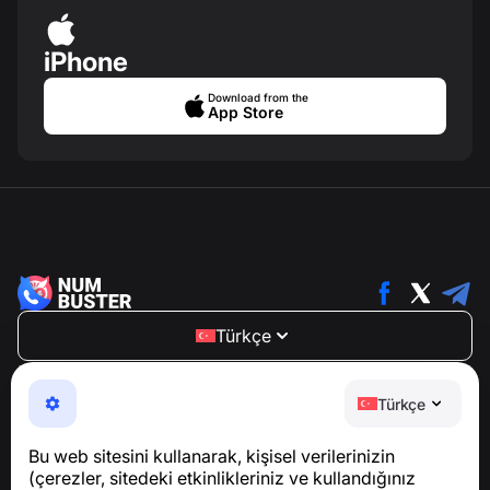
iPhone
Download from the
App Store
Türkçe
NumBuster © 2013—2026 ·
support@numbuster.com
Telefon dolandırıcılığına, spam’e ve istenmeyen
Türkçe
mesajlara karşı koruma sağlayan kullanımı kolay bir
uygulama
Bu web sitesini kullanarak, kişisel verilerinizin
GDPR uyumluluğu ile ilgili sorular için:
(çerezler, sitedeki etkinlikleriniz ve kullandığınız
support@numbuster.com