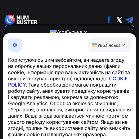
Українська
NumBuster © 2013—2026 ·
support@numbuster.com
Українська
Зручний додаток, що захищає вас від телефонного
шахрайства, спаму та небажаних повідомлень
Користуючись цим вебсайтом, ви надаєте згоду
З питань відповідності GDPR:
на обробку ваших персональних даних (файли
support@numbuster.com
cookie, інформація про вашу активність на сайті та
використовувані пристрої) відповідно до
COOKIE
POLICY
. Така обробка допомагає покращити
Центр допомоги
роботу сайту, аналізувати поведінку користувачів
Новини та статті
і керувати рекламою, зокрема за допомогою
Про проєкт
Google Analytics. Обробка включає збирання,
Контакти
зберігання, оновлення, використання та видалення
даних. Ваша згода залишається чинною протягом
усього періоду користування сайтом. Якщо ви не
згодні, припиніть використання сайту або вимкніть
файли cookie в налаштуваннях браузера.