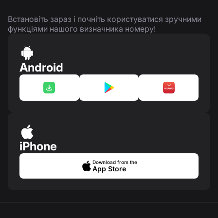
Встановіть зараз і почніть користуватися зручними
функціями нашого визначника номеру!
Android
iPhone
Download from the
App Store