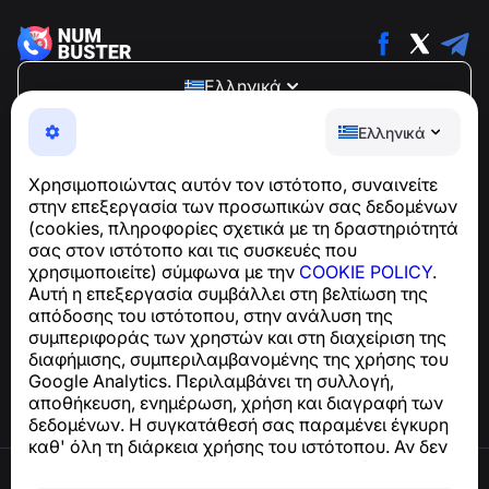
Ελληνικά
NumBuster © 2013—2026 ·
support@numbuster.com
Ελληνικά
Μια εύχρηστη εφαρμογή που σας προστατεύει από
τηλεφωνικές απάτες, ανεπιθύμητα μηνύματα και spam
Χρησιμοποιώντας αυτόν τον ιστότοπο, συναινείτε
Για ερωτήσεις σχετικά με τη συμμόρφωση με το GDPR:
στην επεξεργασία των προσωπικών σας δεδομένων
support@numbuster.com
(cookies, πληροφορίες σχετικά με τη δραστηριότητά
σας στον ιστότοπο και τις συσκευές που
χρησιμοποιείτε) σύμφωνα με την
COOKIE POLICY
.
Κέντρο βοήθειας
Αυτή η επεξεργασία συμβάλλει στη βελτίωση της
Ειδήσεις και Άρθρα
απόδοσης του ιστότοπου, στην ανάλυση της
Σχετικά με το έργο
συμπεριφοράς των χρηστών και στη διαχείριση της
Επαφές
διαφήμισης, συμπεριλαμβανομένης της χρήσης του
Google Analytics. Περιλαμβάνει τη συλλογή,
αποθήκευση, ενημέρωση, χρήση και διαγραφή των
δεδομένων. Η συγκατάθεσή σας παραμένει έγκυρη
καθ' όλη τη διάρκεια χρήσης του ιστότοπου. Αν δεν
συμφωνείτε, σταματήστε να χρησιμοποιείτε τον
Όροι χρήσης