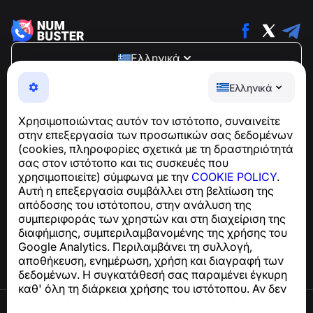
Ελληνικά
NumBuster © 2013—2026 ·
support@numbuster.com
Ελληνικά
Μια εύχρηστη εφαρμογή που σας προστατεύει από
τηλεφωνικές απάτες, ανεπιθύμητα μηνύματα και spam
Χρησιμοποιώντας αυτόν τον ιστότοπο, συναινείτε
Για ερωτήσεις σχετικά με τη συμμόρφωση με το GDPR:
στην επεξεργασία των προσωπικών σας δεδομένων
support@numbuster.com
(cookies, πληροφορίες σχετικά με τη δραστηριότητά
σας στον ιστότοπο και τις συσκευές που
χρησιμοποιείτε) σύμφωνα με την
COOKIE POLICY
.
Κέντρο βοήθειας
Αυτή η επεξεργασία συμβάλλει στη βελτίωση της
Ειδήσεις και Άρθρα
απόδοσης του ιστότοπου, στην ανάλυση της
Σχετικά με το έργο
συμπεριφοράς των χρηστών και στη διαχείριση της
Επαφές
διαφήμισης, συμπεριλαμβανομένης της χρήσης του
Google Analytics. Περιλαμβάνει τη συλλογή,
αποθήκευση, ενημέρωση, χρήση και διαγραφή των
δεδομένων. Η συγκατάθεσή σας παραμένει έγκυρη
καθ' όλη τη διάρκεια χρήσης του ιστότοπου. Αν δεν
συμφωνείτε, σταματήστε να χρησιμοποιείτε τον
Όροι χρήσης