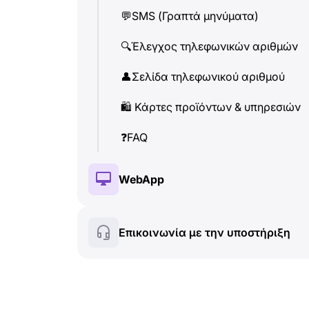
💬
SMS (Γραπτά μηνύματα)
👤
Σελίδα τηλεφωνικού αριθμού
🔍
Έλεγχος τηλεφωνικών αριθμών
🛍
️ Κάρτες προϊόντων & υπηρεσιών
👤
Σελίδα τηλεφωνικού αριθμού
❓
FAQ
🛍
️ Κάρτες προϊόντων & υπηρεσιών
❓
FAQ
WebApp
🔑
Εγκατάσταση & Εξουσιοδότηση
Επικοινωνία με την υποστήριξη
💰
Λειτουργίες επί πληρωμή
🍀
Δωρεάν λειτουργίες
🔍
Έλεγχος τηλεφωνικών αριθμών