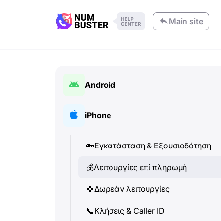
Main site
Android
🔑
Εγκατάσταση & Εξουσιοδότηση
iPhone
💰
Λειτουργίες επί πληρωμή
🔑
Εγκατάσταση & Εξουσιοδότηση
🍀
Δωρεάν λειτουργίες
💰
Λειτουργίες επί πληρωμή
📞
Κλήσεις & Caller ID
🍀
Δωρεάν λειτουργίες
💬
SMS (Γραπτά μηνύματα)
📞
Κλήσεις & Caller ID
🔍
Έλεγχος τηλεφωνικών αριθμών