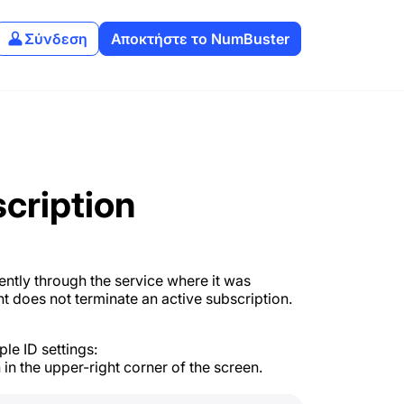
Σύνδεση
Αποκτήστε το NumBuster
cription
ntly through the service where it was
t does not terminate an active subscription.
le ID settings:
 in the upper-right corner of the screen.