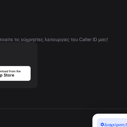
είτε τις εύχρηστες λειτουργίες του Caller ID μας!
nload from the
p Store
Διαχείριση 