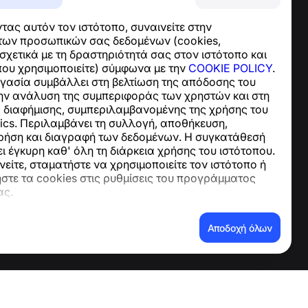
Κέντρο βοήθειας
ας αυτόν τον ιστότοπο, συναινείτε στην
Ειδήσεις και Άρθρα
των προσωπικών σας δεδομένων (cookies,
Σχετικά με το έργο
χετικά με τη δραστηριότητά σας στον ιστότοπο και
Επαφές
που χρησιμοποιείτε) σύμφωνα με την
COOKIE POLICY
.
ργασία συμβάλλει στη βελτίωση της απόδοσης του
την ανάλυση της συμπεριφοράς των χρηστών και στη
ς διαφήμισης, συμπεριλαμβανομένης της χρήσης του
ics. Περιλαμβάνει τη συλλογή, αποθήκευση,
ρήση και διαγραφή των δεδομένων. Η συγκατάθεσή
 έγκυρη καθ' όλη τη διάρκεια χρήσης του ιστότοπου.
είτε, σταματήστε να χρησιμοποιείτε τον ιστότοπο ή
στε τα cookies στις ρυθμίσεις του προγράμματος
ας.
νων
Αποδοχή όλων