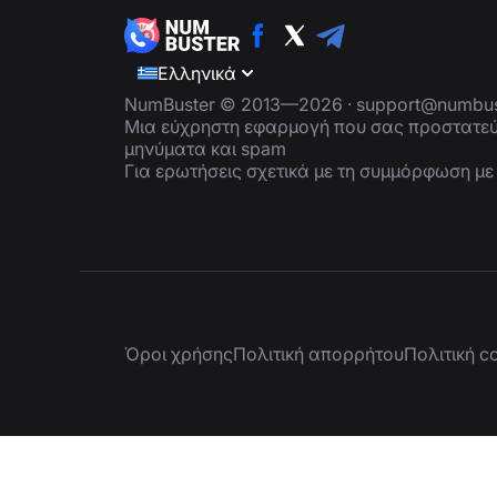
Ελληνικά
NumBuster © 2013—2026 ·
support@numbus
Μια εύχρηστη εφαρμογή που σας προστατεύ
μηνύματα και spam
Για ερωτήσεις σχετικά με τη συμμόρφωση μ
Όροι χρήσης
Πολιτική απορρήτου
Πολιτική c