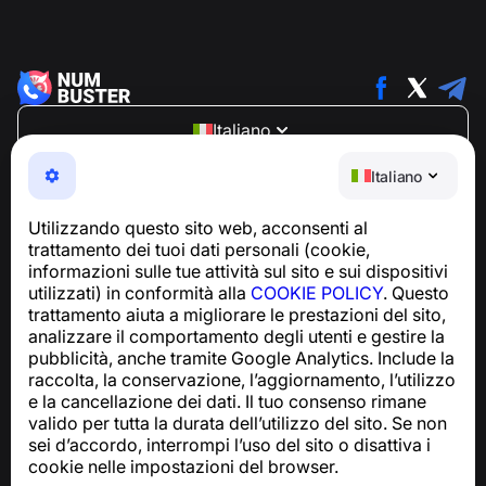
Italiano
NumBuster © 2013—2026 ·
support@numbuster.com
Italiano
Un'app facile da usare che ti protegge da truffe
telefoniche, spam e messaggi indesiderati
Utilizzando questo sito web, acconsenti al
Per richieste relative alla conformità al GDPR:
trattamento dei tuoi dati personali (cookie,
support@numbuster.com
informazioni sulle tue attività sul sito e sui dispositivi
utilizzati) in conformità alla
COOKIE POLICY
. Questo
trattamento aiuta a migliorare le prestazioni del sito,
Centro assistenza
analizzare il comportamento degli utenti e gestire la
Notizie e articoli
pubblicità, anche tramite Google Analytics. Include la
Informazioni sul progetto
raccolta, la conservazione, l’aggiornamento, l’utilizzo
Contatti
e la cancellazione dei dati. Il tuo consenso rimane
valido per tutta la durata dell’utilizzo del sito. Se non
sei d’accordo, interrompi l’uso del sito o disattiva i
cookie nelle impostazioni del browser.