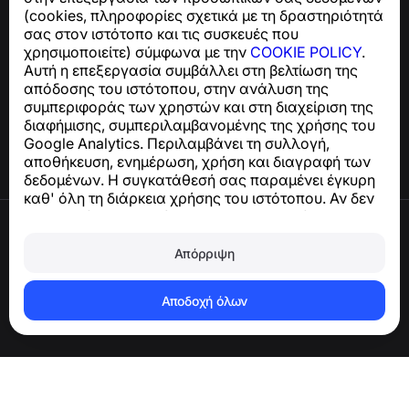
support@numbuster.com
(cookies, πληροφορίες σχετικά με τη δραστηριότητά
σας στον ιστότοπο και τις συσκευές που
χρησιμοποιείτε) σύμφωνα με την
COOKIE POLICY
.
Κέντρο βοήθειας
Αυτή η επεξεργασία συμβάλλει στη βελτίωση της
Ειδήσεις και Άρθρα
απόδοσης του ιστότοπου, στην ανάλυση της
Σχετικά με το έργο
συμπεριφοράς των χρηστών και στη διαχείριση της
Επαφές
διαφήμισης, συμπεριλαμβανομένης της χρήσης του
Google Analytics. Περιλαμβάνει τη συλλογή,
αποθήκευση, ενημέρωση, χρήση και διαγραφή των
δεδομένων. Η συγκατάθεσή σας παραμένει έγκυρη
καθ' όλη τη διάρκεια χρήσης του ιστότοπου. Αν δεν
συμφωνείτε, σταματήστε να χρησιμοποιείτε τον
Όροι χρήσης
ιστότοπο ή απενεργοποιήστε τα cookies στις
Πολιτική απορρήτου
ρυθμίσεις του προγράμματος περιήγησής σας.
Απόρριψη
Πολιτική cookies
Πολιτική αγορών
Διαγραφή λογαριασμού και δεδομένων
Αποδοχή όλων