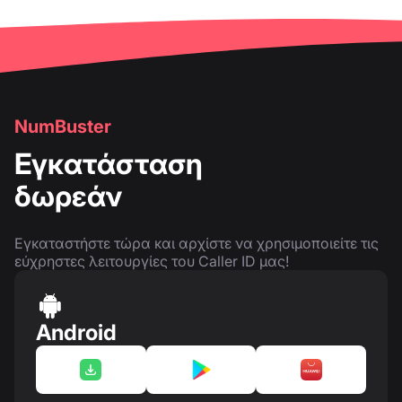
NumBuster
Εγκατάσταση
δωρεάν
Εγκαταστήστε τώρα και αρχίστε να χρησιμοποιείτε τις
εύχρηστες λειτουργίες του Caller ID μας!
Android