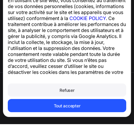
En utilisant ce site web, vous consentez au traitement
Pour toute question concernant la conformité au RGPD :
de vos données personnelles (cookies, informations
support@numbuster.com
sur votre activité sur le site et les appareils que vous
utilisez) conformément à la
COOKIE POLICY
. Ce
traitement contribue à améliorer les performances du
Centre d’aide
site, à analyser le comportement des utilisateurs et à
Actualités et articles
gérer la publicité, y compris via Google Analytics. Il
À propos du projet
inclut la collecte, le stockage, la mise à jour,
Contacts
l'utilisation et la suppression des données. Votre
consentement reste valable pendant toute la durée
de votre utilisation du site. Si vous n’êtes pas
d’accord, veuillez cesser d’utiliser le site ou
désactiver les cookies dans les paramètres de votre
navigateur.
Conditions d’utilisation
Politique de confidentialité
Refuser
Politique relative aux cookies
Politique d’achat
Supprimer le compte et les données
Tout accepter