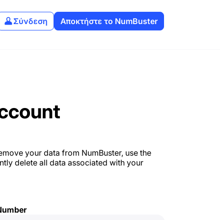
Σύνδεση
Αποκτήστε το NumBuster
Account
remove your data from NumBuster, use the
ntly delete all data associated with your
 Number