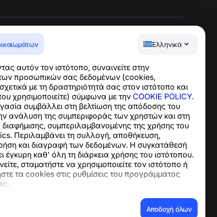
δικαιωμάτων
Ελληνικά
Κέντρο βοήθειας
ας αυτόν τον ιστότοπο, συναινείτε στην
Ειδήσεις και Άρθρα
των προσωπικών σας δεδομένων (cookies,
Σχετικά με το έργο
χετικά με τη δραστηριότητά σας στον ιστότοπο και
Επαφές
που χρησιμοποιείτε) σύμφωνα με την
COOKIE POLICY
.
ργασία συμβάλλει στη βελτίωση της απόδοσης του
την ανάλυση της συμπεριφοράς των χρηστών και στη
ς διαφήμισης, συμπεριλαμβανομένης της χρήσης του
ics. Περιλαμβάνει τη συλλογή, αποθήκευση,
ρήση και διαγραφή των δεδομένων. Η συγκατάθεσή
 έγκυρη καθ' όλη τη διάρκεια χρήσης του ιστότοπου.
είτε, σταματήστε να χρησιμοποιείτε τον ιστότοπο ή
στε τα cookies στις ρυθμίσεις του προγράμματος
ας.
νων
Αποδοχή όλων