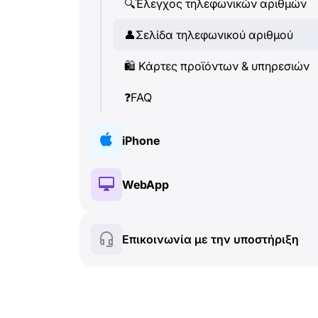
🔍
Έλεγχος τηλεφωνικών αριθμών
👤
Σελίδα τηλεφωνικού αριθμού
🛍
️ Κάρτες προϊόντων & υπηρεσιών
❓
FAQ
iPhone
🔑
Εγκατάσταση & Εξουσιοδότηση
WebApp
💰
Λειτουργίες επί πληρωμή
🔑
Εγκατάσταση & Εξουσιοδότηση
Επικοινωνία με την υποστήριξη
🍀
Δωρεάν λειτουργίες
💰
Λειτουργίες επί πληρωμή
📞
Κλήσεις & Caller ID
🍀
Δωρεάν λειτουργίες
💬
SMS (Γραπτά μηνύματα)
🔍
Έλεγχος τηλεφωνικών αριθμών