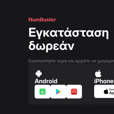
NumBuster
Εγκατάσταση
δωρεάν
Εγκαταστήστε τώρα και αρχίστε να χρησιμοποι
Android
iPhone
Dow
Ap