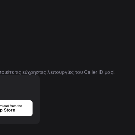
είτε τις εύχρηστες λειτουργίες του Caller ID μας!
nload from the
p Store