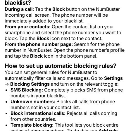
blacklist?
During a call:
Tap the
Block
button on the NumBuster
incoming call screen. The phone number will be
immediately added to your blacklist.
From your contacts:
Open the contact list on your
smartphone and select the phone number you want to
block. Tap the
Block
icon next to the contact.
From the phone number page:
Search for the phone
number in NumBuster. Open the phone number’s profile
and tap the
Block
icon in the bottom panel.
How to set up automatic blocking rules?
You can set general rules for NumBuster to
automatically filter calls and messages. Go to
Settings
→
Blocking Settings
and turn on the relevant toggle:
SMS Blocking:
Completely blocks SMS from phone
numbers in your blacklist.
Unknown numbers:
Blocks all calls from phone
numbers not in your contact list.
Block international calls:
Rejects all calls coming
from other countries.
Template blocking:
This tool lets you block entire
series of phone numbers. To do this, tap
Add rule