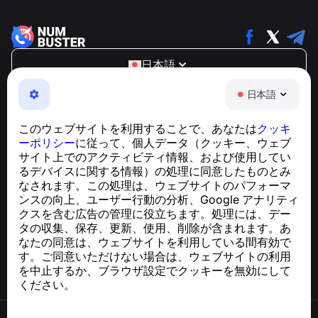
日本語
NumBuster © 2013—2026 ·
support@numbuster.com
日本語
電話詐欺、スパム、不審なメッセージからあなたを守る、
使いやすいアプリ
このウェブサイトを利用することで、あなたは
クッキ
GDPR準拠に関するお問い合わせ：
ーポリシー
に従って、個人データ（クッキー、ウェブ
support@numbuster.com
サイト上でのアクティビティ情報、および使用してい
るデバイスに関する情報）の処理に同意したものとみ
なされます。この処理は、ウェブサイトのパフォーマ
ヘルプセンター
ンスの向上、ユーザー行動の分析、Google アナリティ
ニュースと記事
クスを含む広告の管理に役立ちます。処理には、デー
プロジェクトについて
タの収集、保存、更新、使用、削除が含まれます。あ
連絡先
なたの同意は、ウェブサイトを利用している間有効で
す。ご同意いただけない場合は、ウェブサイトの利用
を中止するか、ブラウザ設定でクッキーを無効にして
ください。
利用規約