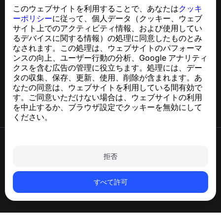
使いやすいアプリ
このウェブサイトを利用することで、あなたは
クッキ
GDPR準拠に関するお問い合わせ：
ーポリシー
に従って、個人データ（クッキー、ウェブ
support@numbuster.com
サイト上でのアクティビティ情報、および使用してい
るデバイスに関する情報）の処理に同意したものとみ
なされます。この処理は、ウェブサイトのパフォーマ
ヘルプセンター
ンスの向上、ユーザー行動の分析、Google アナリティ
ニュースと記事
クスを含む広告の管理に役立ちます。処理には、デー
プロジェクトについて
タの収集、保存、更新、使用、削除が含まれます。あ
連絡先
なたの同意は、ウェブサイトを利用している間有効で
す。ご同意いただけない場合は、ウェブサイトの利用
を中止するか、ブラウザ設定でクッキーを無効にして
ください。
利用規約
プライバシーポリシー
拒否
クッキーポリシー
購入ポリシー
アカウントと個人データを削除
すべて許可