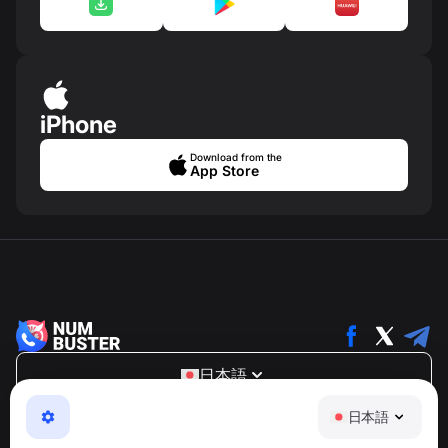
iPhone
Download from the
App Store
日本語
NumBuster © 2013—2026 ·
support@numbuster.com
日本語
電話詐欺、スパム、不審なメッセージからあなたを守る、