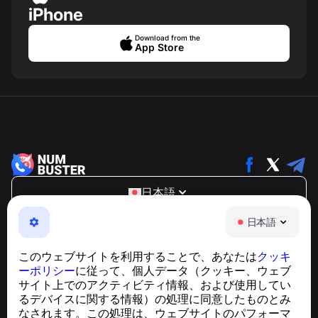
iPhone
Download from the
App Store
日本語
NumBuster © 2013—2026 ·
support@numbuster.com
日本語
電話詐欺、スパム、不審なメッセージからあなたを守る、
使いやすいアプリ
このウェブサイトを利用することで、あなたは
クッキ
GDPR準拠に関するお問い合わせ：
ーポリシー
に従って、個人データ（クッキー、ウェブ
support@numbuster.com
サイト上でのアクティビティ情報、および使用してい
るデバイスに関する情報）の処理に同意したものとみ
なされます。この処理は、ウェブサイトのパフォーマ