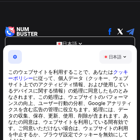
日本語
NumBuster © 2013—2026 ·
support@numbuster.com
日本語
電話詐欺、スパム、不審なメッセージからあなたを守る、
使いやすいアプリ
このウェブサイトを利用することで、あなたは
クッキ
GDPR準拠に関するお問い合わせ：
ーポリシー
に従って、個人データ（クッキー、ウェブ
support@numbuster.com
サイト上でのアクティビティ情報、および使用してい
るデバイスに関する情報）の処理に同意したものとみ
なされます。この処理は、ウェブサイトのパフォーマ
ヘルプセンター
ンスの向上、ユーザー行動の分析、Google アナリティ
ニュースと記事
クスを含む広告の管理に役立ちます。処理には、デー
プロジェクトについて
タの収集、保存、更新、使用、削除が含まれます。あ
連絡先
なたの同意は、ウェブサイトを利用している間有効で
す。ご同意いただけない場合は、ウェブサイトの利用
を中止するか、ブラウザ設定でクッキーを無効にして