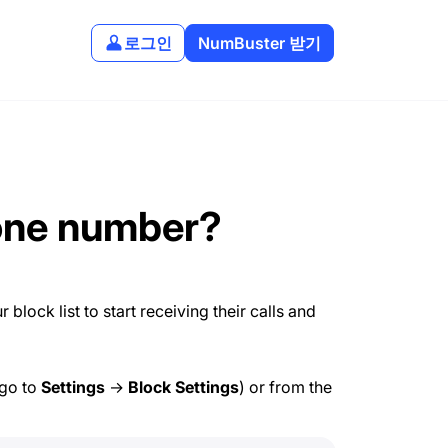
로그인
NumBuster 받기
one number?
ock list to start receiving their calls and
(go to
Settings
→
Block Settings
) or from the