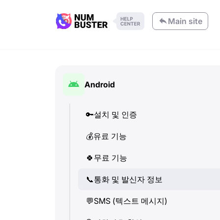
Main site
Android
🔑
설치 및 인증
💰
유료 기능
🍀
무료 기능
📞
통화 및 발신자 정보
💬
SMS (텍스트 메시지)