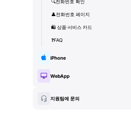
🔍
전화번호 확인
👤
전화번호 페이지
🛍
️ 상품·서비스 카드
❓
FAQ
iPhone
🔑
설치 및 인증
WebApp
💰
유료 기능
🔑
설치 및 인증
지원팀에 문의
🍀
무료 기능
💰
유료 기능
📞
통화 및 발신자 정보
🍀
무료 기능
💬
SMS (텍스트 메시지)
🔍
전화번호 확인