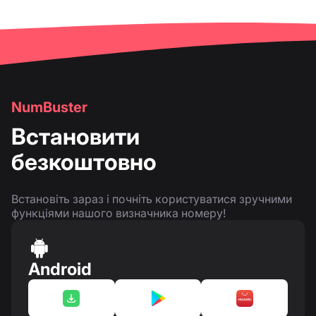
NumBuster
Встановити
безкоштовно
Встановіть зараз і почніть користуватися зручними
функціями нашого визначника номеру!
Android