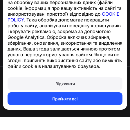
на обробку ваших персональних даних (файли
support@numbuster.com
cookie, інформація про вашу активність на сайті та
використовувані пристрої) відповідно до
COOKIE
POLICY
. Така обробка допомагає покращити
Центр допомоги
роботу сайту, аналізувати поведінку користувачів
Новини та статті
і керувати рекламою, зокрема за допомогою
Про проєкт
Google Analytics. Обробка включає збирання,
Контакти
зберігання, оновлення, використання та видалення
даних. Ваша згода залишається чинною протягом
усього періоду користування сайтом. Якщо ви не
згодні, припиніть використання сайту або вимкніть
файли cookie в налаштуваннях браузера.
Умови використання
Політика конфіденційності
Відхилити
Політика щодо файлів cookie
Політика покупки
Видалення акаунта та персональних даних
Прийняти всі