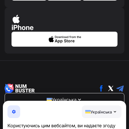
iPhone
Download from the
App Store
Українська
NumBuster © 2013—2026 ·
support@numbuster.com
Українська
Зручний додаток, що захищає вас від телефонного
шахрайства, спаму та небажаних повідомлень
Користуючись цим вебсайтом, ви надаєте згоду
З питань відповідності GDPR: