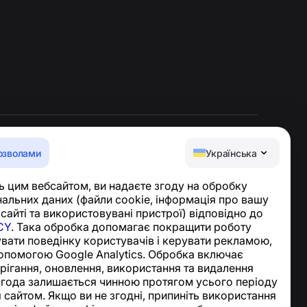
озволами
Українська
Центр допомоги
 цим вебсайтом, ви надаєте згоду на обробку
Новини та статті
альних даних (файли cookie, інформація про вашу
Про проєкт
 сайті та використовувані пристрої) відповідно до
Контакти
CY
. Така обробка допомагає покращити роботу
увати поведінку користувачів і керувати рекламою,
опомогою Google Analytics. Обробка включає
ерігання, оновлення, використання та видалення
згода залишається чинною протягом усього періоду
 сайтом. Якщо ви не згодні, припиніть використання