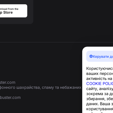
nload from the
p Store
Керувати д
Користуючись
ваших персон
активність на
ter.com
COOKIE POLI
ефонного шахрайства, спаму та небажаних
сайту, аналіз
зокрема за д
buster.com
збирання, зб
даних. Ваша 
користування