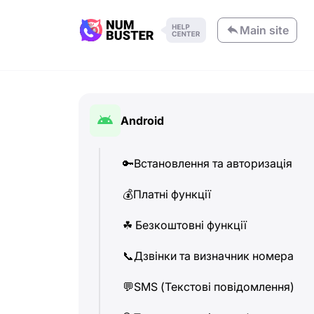
Main site
Android
🔑
Встановлення та авторизація
💰
Платні функції
☘
️ Безкоштовні функції
📞
Дзвінки та визначник номера
💬
SMS (Текстові повідомлення)