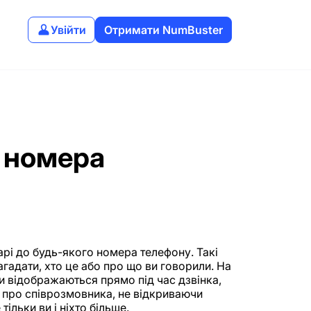
Увійти
Отримати NumBuster
о номера
рі до будь-якого номера телефону. Такі
агадати, хто це або про що ви говорили. На
и відображаються прямо під час дзвінка,
 про співрозмовника, не відкриваючи
тільки ви і ніхто більше.