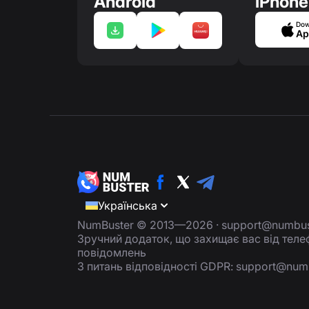
Android
iPhone
Dow
Ap
Українська
NumBuster © 2013—2026 ·
support@numbus
Зручний додаток, що захищає вас від тел
повідомлень
З питань відповідності GDPR:
support@num