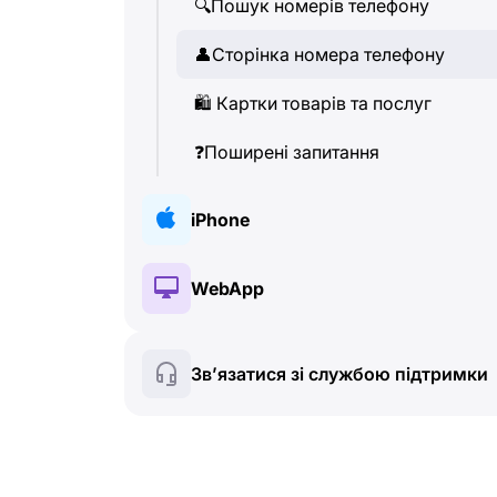
🔍
Пошук номерів телефону
👤
Сторінка номера телефону
🛍
️ Картки товарів та послуг
❓
Поширені запитання
iPhone
🔑
Встановлення та авторизація
WebApp
💰
Платні функції
🔑
Встановлення та авторизація
Зв’язатися зі службою підтримки
☘
️ Безкоштовні функції
💰
Платні функції
📞
Дзвінки та визначник номера
☘
️ Безкоштовні функції
💬
SMS (Текстові повідомлення)
🔍
Пошук номерів телефону