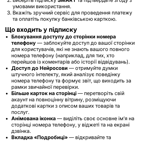
Виберіть підписку
SMART
та підтвердьте згоду з
умовами використання.
Вкажіть зручний сервіс для проведення платежу
та оплатіть покупку банківською карткою.
Що входить у підписку
Блокування доступу до сторінки номера
телефону
— заблокуйте доступ до вашої сторінки
для користувачів, які не знають вашого повного
номера телефону (наприклад, для тих, хто
перейшов із коментарів або історії відвідувань).
Доступ до Нейросови
— отримуйте думки
штучного інтелекту, який аналізує поведінку
номера телефону та формує звіт, що виходить за
рамки звичайної перевірки.
Більше карток на сторінці
— перетворіть свій
акаунт на повноцінну вітрину, розміщуючи
додаткові картки з описом ваших товарів та
послуг.
Анімована іконка
— виділіть своє основне ім’я на
сторінці номера телефону, у віджеті та на екрані
дзвінка.
Вкладка «Подробиці»
— відкривайте та