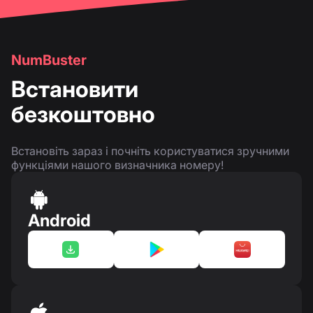
NumBuster
Встановити
безкоштовно
Встановіть зараз і почніть користуватися зручними
функціями нашого визначника номеру!
Android