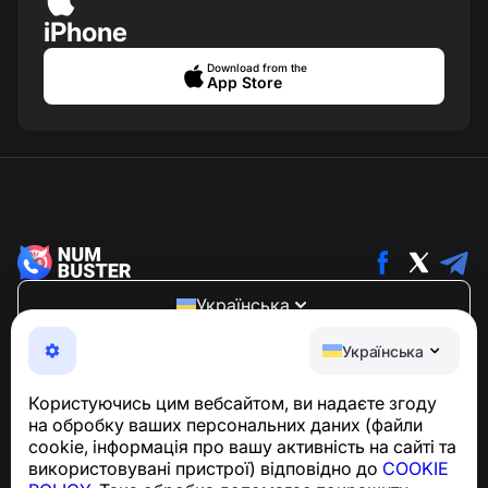
iPhone
Download from the
App Store
Українська
NumBuster © 2013—2026 ·
support@numbuster.com
Українська
Зручний додаток, що захищає вас від телефонного
шахрайства, спаму та небажаних повідомлень
Користуючись цим вебсайтом, ви надаєте згоду
З питань відповідності GDPR:
на обробку ваших персональних даних (файли
support@numbuster.com
cookie, інформація про вашу активність на сайті та
використовувані пристрої) відповідно до
COOKIE