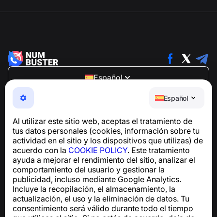
Español
NumBuster © 2013—2026 ·
support@numbuster.com
Español
Una aplicación fácil de usar que te protege de estafas
telefónicas, spam y mensajes no deseados
Al utilizar este sitio web, aceptas el tratamiento de
Para consultas sobre el cumplimiento del RGPD:
tus datos personales (cookies, información sobre tu
support@numbuster.com
actividad en el sitio y los dispositivos que utilizas) de
acuerdo con la
COOKIE POLICY
. Este tratamiento
ayuda a mejorar el rendimiento del sitio, analizar el
Centro de ayuda
comportamiento del usuario y gestionar la
Noticias y artículos
publicidad, incluso mediante Google Analytics.
Sobre el proyecto
Incluye la recopilación, el almacenamiento, la
Contactos
actualización, el uso y la eliminación de datos. Tu
consentimiento será válido durante todo el tiempo