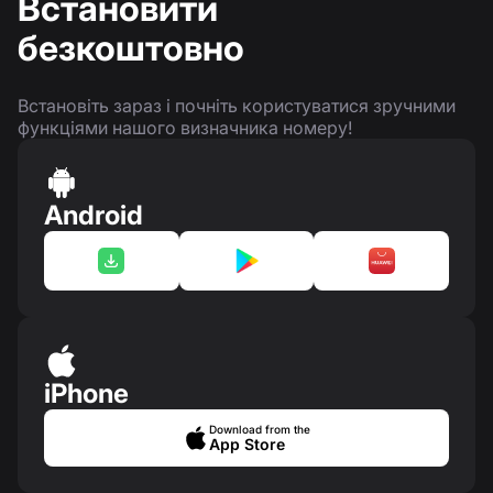
Встановити
безкоштовно
Встановіть зараз і почніть користуватися зручними
функціями нашого визначника номеру!
Android
iPhone
Download from the
App Store