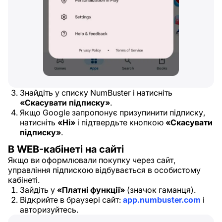
Знайдіть у списку NumBuster і натисніть
«Скасувати підписку»
.
Якщо Google запропонує призупинити підписку,
натисніть
«Ні»
і підтвердьте кнопкою
«Скасувати
підписку»
.
В WEB-кабінеті на сайті
Якщо ви оформлювали покупку через сайт,
управління підпискою відбувається в особистому
кабінеті.
Зайдіть у
«Платні функції»
(значок гаманця).
Відкрийте в браузері сайт:
app.numbuster.com
і
авторизуйтесь.