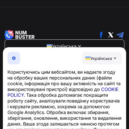
Українська
NumBuster © 2013—2026 ·
support@numbuster.com
Українська
Зручний додаток, що захищає вас від телефонного
шахрайства, спаму та небажаних повідомлень
Користуючись цим вебсайтом, ви надаєте згоду
З питань відповідності GDPR:
на обробку ваших персональних даних (файли
support@numbuster.com
cookie, інформація про вашу активність на сайті та
використовувані пристрої) відповідно до
COOKIE
POLICY
. Така обробка допомагає покращити
Центр допомоги
роботу сайту, аналізувати поведінку користувачів
Новини та статті
і керувати рекламою, зокрема за допомогою
Про проєкт
Google Analytics. Обробка включає збирання,
Контакти
зберігання, оновлення, використання та видалення
даних. Ваша згода залишається чинною протягом