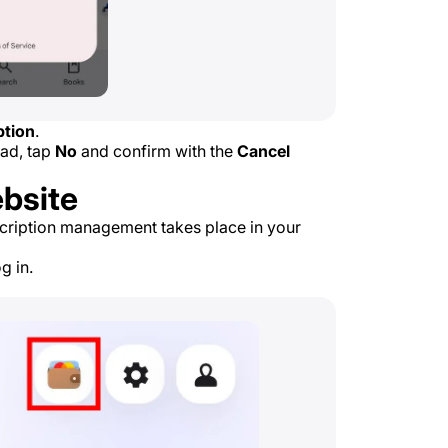
ption
.
ead, tap
No
and confirm with the
Cancel
bsite
cription management takes place in your
g in.