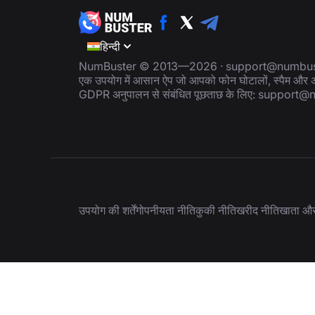
हिन्दी
NumBuster © 2013—2026 ·
support@numbus
एक उपयोग में आसान ऐप जो आपको फोन घोटालों, स्पैम और अवां
GDPR अनुपालन से संबंधित पूछताछ के लिए:
support@n
उपयोग की शर्तें
गोपनीयता नीति
कुकी नीति
खरीद नीति
खाता और 