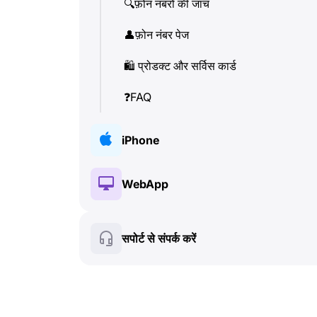
🔍
फ़ोन नंबरों की जांच
👤
फ़ोन नंबर पेज
🛍
️ प्रोडक्ट और सर्विस कार्ड
❓
FAQ
iPhone
🔑
इंस्टॉलेशन और ऑथराइजेशन
WebApp
💰
पेड फीचर्स
🔑
इंस्टॉलेशन और ऑथराइजेशन
सपोर्ट से संपर्क करें
🍀
फ्री फीचर्स
💰
पेड फीचर्स
📞
कॉल और Caller ID
🍀
फ्री फीचर्स
💬
SMS (टेक्स्ट मैसेज)
🔍
फ़ोन नंबरों की जांच