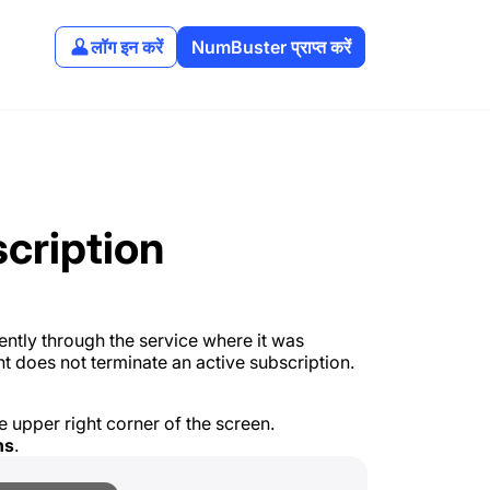
लॉग इन करें
NumBuster प्राप्त करें
cription
ntly through the service where it was
t does not terminate an active subscription.
e upper right corner of the screen.
ns
.