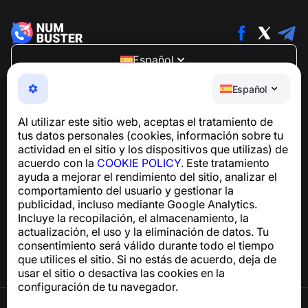
Español
NumBuster © 2013—2026 ·
support@numbuster.com
Español
Una aplicación fácil de usar que te protege de estafas
telefónicas, spam y mensajes no deseados
Al utilizar este sitio web, aceptas el tratamiento de
Para consultas sobre el cumplimiento del RGPD:
tus datos personales (cookies, información sobre tu
support@numbuster.com
actividad en el sitio y los dispositivos que utilizas) de
acuerdo con la
COOKIE POLICY
. Este tratamiento
ayuda a mejorar el rendimiento del sitio, analizar el
Centro de ayuda
comportamiento del usuario y gestionar la
Noticias y artículos
publicidad, incluso mediante Google Analytics.
Sobre el proyecto
Incluye la recopilación, el almacenamiento, la
Contactos
actualización, el uso y la eliminación de datos. Tu
consentimiento será válido durante todo el tiempo
que utilices el sitio. Si no estás de acuerdo, deja de
usar el sitio o desactiva las cookies en la
configuración de tu navegador.
Términos de uso