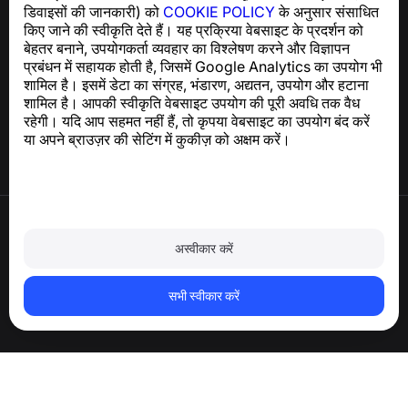
डिवाइसों की जानकारी) को
COOKIE POLICY
के अनुसार संसाधित
किए जाने की स्वीकृति देते हैं। यह प्रक्रिया वेबसाइट के प्रदर्शन को
बेहतर बनाने, उपयोगकर्ता व्यवहार का विश्लेषण करने और विज्ञापन
सहायता केंद्र
प्रबंधन में सहायक होती है, जिसमें Google Analytics का उपयोग भी
समाचार और लेख
शामिल है। इसमें डेटा का संग्रह, भंडारण, अद्यतन, उपयोग और हटाना
परियोजना के बारे में
शामिल है। आपकी स्वीकृति वेबसाइट उपयोग की पूरी अवधि तक वैध
संपर्क
रहेगी। यदि आप सहमत नहीं हैं, तो कृपया वेबसाइट का उपयोग बंद करें
या अपने ब्राउज़र की सेटिंग में कुकीज़ को अक्षम करें।
उपयोग की शर्तें
गोपनीयता नीति
अस्वीकार करें
कुकी नीति
खरीद नीति
खाता और व्यक्तिगत डेटा हटाएँ
सभी स्वीकार करें