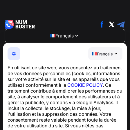
Français
NumBuster © 2013—2026 ·
support@numbuster.com
Une application facile à utiliser qui vous protège contre
Français
les arnaques téléphoniques, le spam et les messages
indésirables
En utilisant ce site web, vous consentez au traitement
Pour toute question concernant la conformité au RGPD :
de vos données personnelles (cookies, informations
support@numbuster.com
sur votre activité sur le site et les appareils que vous
utilisez) conformément à la
COOKIE POLICY
. Ce
traitement contribue à améliorer les performances du
Centre d’aide
site, à analyser le comportement des utilisateurs et à
Actualités et articles
gérer la publicité, y compris via Google Analytics. Il
À propos du projet
inclut la collecte, le stockage, la mise à jour,
Contacts
l'utilisation et la suppression des données. Votre
consentement reste valable pendant toute la durée
de votre utilisation du site. Si vous n’êtes pas