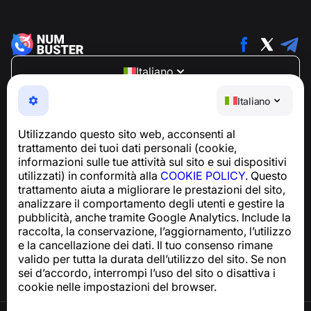
Italiano
NumBuster © 2013—2026 ·
support@numbuster.com
Italiano
Un'app facile da usare che ti protegge da truffe
telefoniche, spam e messaggi indesiderati
Utilizzando questo sito web, acconsenti al
Per richieste relative alla conformità al GDPR:
trattamento dei tuoi dati personali (cookie,
support@numbuster.com
informazioni sulle tue attività sul sito e sui dispositivi
utilizzati) in conformità alla
COOKIE POLICY
. Questo
trattamento aiuta a migliorare le prestazioni del sito,
Centro assistenza
analizzare il comportamento degli utenti e gestire la
Notizie e articoli
pubblicità, anche tramite Google Analytics. Include la
Informazioni sul progetto
raccolta, la conservazione, l’aggiornamento, l’utilizzo
Contatti
e la cancellazione dei dati. Il tuo consenso rimane
valido per tutta la durata dell’utilizzo del sito. Se non
sei d’accordo, interrompi l’uso del sito o disattiva i
cookie nelle impostazioni del browser.