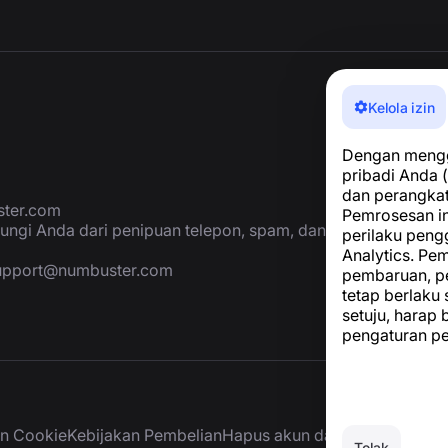
Kelola izin
Dengan menggu
pribadi Anda (
dan perangka
ter.com
Pemrosesan in
ungi Anda dari penipuan telepon, spam, dan
perilaku peng
Analytics. P
upport@numbuster.com
pembaruan, p
tetap berlaku
setuju, harap
pengaturan p
an Cookie
Kebijakan Pembelian
Hapus akun dan data pribadi
Tolak