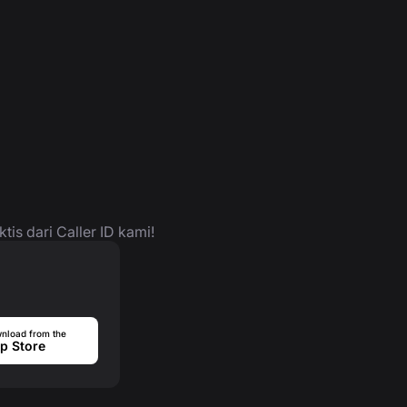
is dari Caller ID kami!
nload from the
p Store