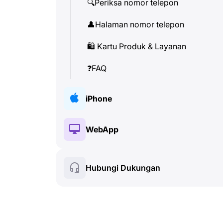
🔍
Periksa nomor telepon
👤
Halaman nomor telepon
🛍
️ Kartu Produk & Layanan
❓
FAQ
iPhone
🔑
Instalasi & Otorisasi
WebApp
💰
Fitur berbayar
🔑
Instalasi & Otorisasi
Hubungi Dukungan
🍀
Fitur gratis
💰
Fitur berbayar
📞
Panggilan & Caller ID
🍀
Fitur gratis
💬
SMS (Pesan Teks)
🔍
Periksa nomor telepon