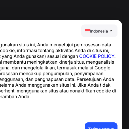
Indonesia
Pusat Bantuan
nakan situs ini, Anda menyetujui pemrosesan data
Berita dan Artikel
cookie, informasi tentang aktivitas Anda di situs ini,
Tentang proyek
t yang Anda gunakan) sesuai dengan
COOKIE POLICY
.
Kontak
i membantu meningkatkan kinerja situs, menganalisis
guna, dan mengelola iklan, termasuk melalui Google
emrosesan mencakup pengumpulan, penyimpanan,
enggunaan, dan penghapusan data. Persetujuan Anda
 selama Anda menggunakan situs ini. Jika Anda tidak
 berhenti menggunakan situs atau nonaktifkan cookie di
eramban Anda.
Terima semua