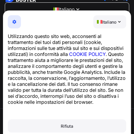
Italiano
NumBuster © 2013—2026 ·
support@numbuster.com
Italiano
Un'app facile da usare che ti protegge da truffe
telefoniche, spam e messaggi indesiderati
Utilizzando questo sito web, acconsenti al
Per richieste relative alla conformità al GDPR:
trattamento dei tuoi dati personali (cookie,
support@numbuster.com
informazioni sulle tue attività sul sito e sui dispositivi
utilizzati) in conformità alla
COOKIE POLICY
. Questo
trattamento aiuta a migliorare le prestazioni del sito,
Centro assistenza
analizzare il comportamento degli utenti e gestire la
Notizie e articoli
pubblicità, anche tramite Google Analytics. Include la
Informazioni sul progetto
raccolta, la conservazione, l’aggiornamento, l’utilizzo
Contatti
e la cancellazione dei dati. Il tuo consenso rimane
valido per tutta la durata dell’utilizzo del sito. Se non
sei d’accordo, interrompi l’uso del sito o disattiva i
cookie nelle impostazioni del browser.
Termini di utilizzo
Informativa sulla privacy
Rifiuta
Politica sui cookie
Politica sugli acquisti