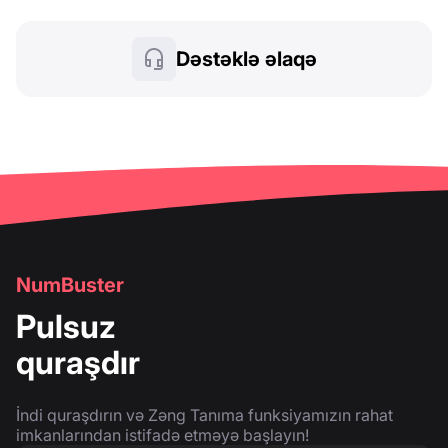
Dəstəklə əlaqə
NumBuster
Pulsuz
quraşdır
İndi quraşdırın və Zəng Tanıma funksiyamızın rahat
imkanlarından istifadə etməyə başlayın!