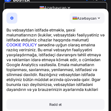
Azərbaycan
NumBuster © 2013—2026 ·
support@numbuster.com
Azərbaycan
Telefon fırıldaqlarından, spam və arzuolunmaz
mesajlardan sizi qoruyan istifadəsi asan bir tətbiq
Bu vebsaytdan istifadə etməklə, şəxsi
GDPR uyğunluğu ilə bağlı suallar üçün:
məlumatlarınızın (kukilər, vebsaytdakı fəaliyyətiniz və
support@numbuster.com
istifadə etdiyiniz cihazlar haqqında məlumat)
COOKIE POLICY
sənədinə uyğun olaraq emalına
razılıq verirsiniz. Bu emal vebsaytın fəaliyyətini
Yardım Mərkəzi
yaxşılaşdırmağa, istifadəçi davranışını təhlil etməyə
Xəbərlər və Məqalələr
və reklamları idarə etməyə kömək edir, o cümlədən
Layihə haqqında
Google Analytics vasitəsilə. Emala məlumatların
Əlaqə
toplanması, saxlanması, yenilənməsi, istifadəsi və
silinməsi daxildir. Razılığınız vebsaytdan istifadə
etdiyiniz bütün müddət ərzində qüvvədə qalır. Əgər
bununla razı deyilsinizsə, vebsaytdan istifadəni
dayandırın və ya brauzerinizin ayarlarında kukiləri
deaktiv edin.
İstifadə Şərtləri
Məxfilik Siyasəti
Rədd et
Cookie Siyasəti
Satınalma Siyasəti