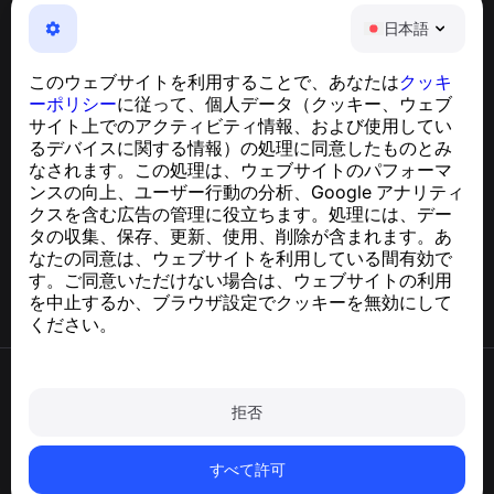
NumBuster © 2013—2026 ·
support@numbuster.com
日本語
電話詐欺、スパム、不審なメッセージからあなたを守る、
使いやすいアプリ
このウェブサイトを利用することで、あなたは
クッキ
GDPR準拠に関するお問い合わせ：
ーポリシー
に従って、個人データ（クッキー、ウェブ
support@numbuster.com
サイト上でのアクティビティ情報、および使用してい
るデバイスに関する情報）の処理に同意したものとみ
なされます。この処理は、ウェブサイトのパフォーマ
ヘルプセンター
ンスの向上、ユーザー行動の分析、Google アナリティ
ニュースと記事
クスを含む広告の管理に役立ちます。処理には、デー
プロジェクトについて
タの収集、保存、更新、使用、削除が含まれます。あ
連絡先
なたの同意は、ウェブサイトを利用している間有効で
す。ご同意いただけない場合は、ウェブサイトの利用
を中止するか、ブラウザ設定でクッキーを無効にして
ください。
利用規約
プライバシーポリシー
拒否
クッキーポリシー
購入ポリシー
アカウントと個人データを削除
すべて許可