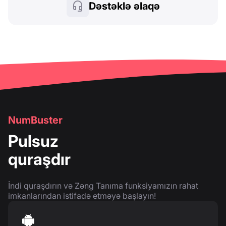
Dəstəklə əlaqə
NumBuster
Pulsuz
quraşdır
İndi quraşdırın və Zəng Tanıma funksiyamızın rahat
imkanlarından istifadə etməyə başlayın!