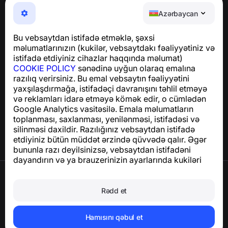
NumBuster © 2013—2026 ·
support@numbuster.com
Azərbaycan
Telefon fırıldaqlarından, spam və arzuolunmaz
mesajlardan sizi qoruyan istifadəsi asan bir tətbiq
Bu vebsaytdan istifadə etməklə, şəxsi
GDPR uyğunluğu ilə bağlı suallar üçün:
məlumatlarınızın (kukilər, vebsaytdakı fəaliyyətiniz və
support@numbuster.com
istifadə etdiyiniz cihazlar haqqında məlumat)
COOKIE POLICY
sənədinə uyğun olaraq emalına
razılıq verirsiniz. Bu emal vebsaytın fəaliyyətini
Yardım Mərkəzi
yaxşılaşdırmağa, istifadəçi davranışını təhlil etməyə
Xəbərlər və Məqalələr
və reklamları idarə etməyə kömək edir, o cümlədən
Layihə haqqında
Google Analytics vasitəsilə. Emala məlumatların
Əlaqə
toplanması, saxlanması, yenilənməsi, istifadəsi və
silinməsi daxildir. Razılığınız vebsaytdan istifadə
etdiyiniz bütün müddət ərzində qüvvədə qalır. Əgər
bununla razı deyilsinizsə, vebsaytdan istifadəni
dayandırın və ya brauzerinizin ayarlarında kukiləri
deaktiv edin.
İstifadə Şərtləri
Məxfilik Siyasəti
Rədd et
Cookie Siyasəti
Satınalma Siyasəti
Hesabı və şəxsi məlumatları silin
Hamısını qəbul et