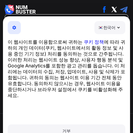
한국어
한국어
NumBuster © 2013—2026 ·
support@numbuster.com
전화 사기, 스팸 및 원치 않는 메시지로부터 사용자를 보호
이 웹사이트를 이용함으로써 귀하는
쿠키 정책
에 따라 귀
하는 간편한 앱
하의 개인 데이터(쿠키, 웹사이트에서의 활동 정보 및 사
GDPR 준수 관련 문의:
support@numbuster.com
용 중인 기기 정보) 처리를 동의하는 것으로 간주됩니다.
이러한 처리는 웹사이트 성능 향상, 사용자 행동 분석 및
Google Analytics를 포함한 광고 관리를 돕습니다. 이 처
도움말 센터
리에는 데이터의 수집, 저장, 업데이트, 사용 및 삭제가 포
뉴스 및 기사
함됩니다. 귀하의 동의는 웹사이트 이용 기간 전체 동안
프로젝트 소개
유효합니다. 동의하지 않으시는 경우, 웹사이트 이용을
연락처
중단하시거나 브라우저 설정에서 쿠키를 비활성화해 주
세요.
이용약관
개인정보처리방침
거부
쿠키 정책