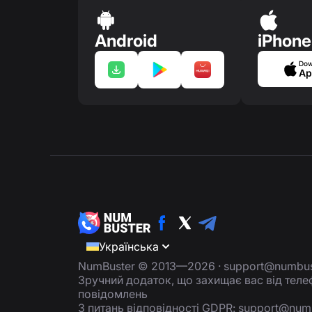
Android
iPhone
Dow
Ap
Українська
NumBuster © 2013—2026 ·
support@numbus
Зручний додаток, що захищає вас від тел
повідомлень
З питань відповідності GDPR:
support@num