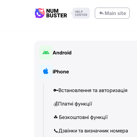
Main site
Android
🔑
Встановлення та авторизація
iPhone
💰
Платні функції
🔑
Встановлення та авторизація
☘
️ Безкоштовні функції
💰
Платні функції
📞
Дзвінки та визначник номера
☘
️ Безкоштовні функції
💬
SMS (Текстові повідомлення)
📞
Дзвінки та визначник номера
🔍
Пошук номерів телефону