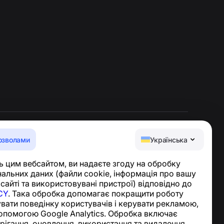
озволами
Українська
Центр допомоги
 цим вебсайтом, ви надаєте згоду на обробку
Новини та статті
альних даних (файли cookie, інформація про вашу
Про проєкт
 сайті та використовувані пристрої) відповідно до
Контакти
CY
. Така обробка допомагає покращити роботу
увати поведінку користувачів і керувати рекламою,
опомогою Google Analytics. Обробка включає
ерігання, оновлення, використання та видалення