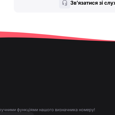
Зв’язатися зі сл
 зручними функціями нашого визначника номеру!