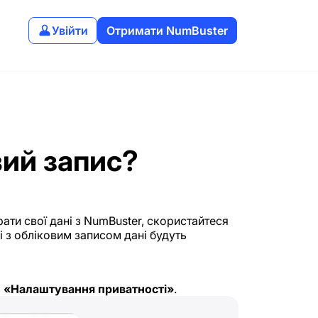
Увійти
Отримати NumBuster
вий запис?
ати свої дані з NumBuster, скористайтеся
і з обліковим записом дані будуть
ь
«Налаштування приватності»
.