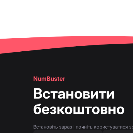
NumBuster
Встановити
безкоштовно
Встановіть зараз і почніть користуватися