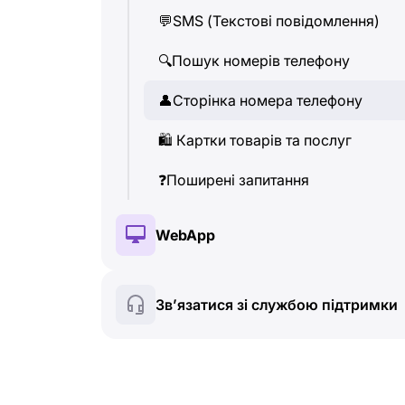
💬
SMS (Текстові повідомлення)
👤
Сторінка номера телефону
🔍
Пошук номерів телефону
🛍
️ Картки товарів та послуг
👤
Сторінка номера телефону
❓
Поширені запитання
🛍
️ Картки товарів та послуг
❓
Поширені запитання
WebApp
🔑
Встановлення та авторизація
Зв’язатися зі службою підтримки
💰
Платні функції
☘
️ Безкоштовні функції
🔍
Пошук номерів телефону