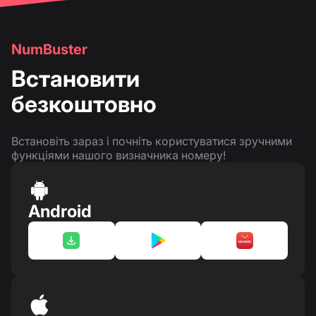
NumBuster
Встановити
безкоштовно
Встановіть зараз і почніть користуватися зручними
функціями нашого визначника номеру!
Android