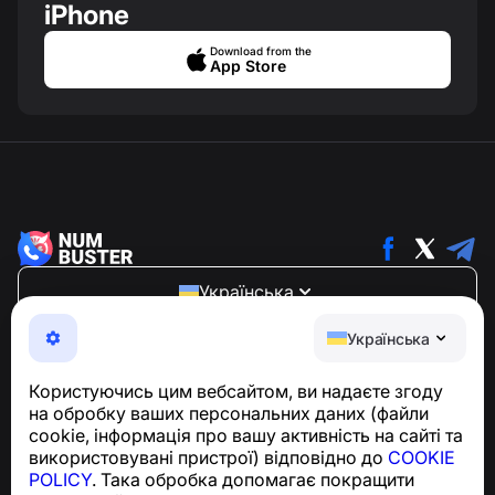
iPhone
Download from the
App Store
Українська
NumBuster © 2013—2026 ·
support@numbuster.com
Українська
Зручний додаток, що захищає вас від телефонного
шахрайства, спаму та небажаних повідомлень
Користуючись цим вебсайтом, ви надаєте згоду
З питань відповідності GDPR:
на обробку ваших персональних даних (файли
support@numbuster.com
cookie, інформація про вашу активність на сайті та
використовувані пристрої) відповідно до
COOKIE
POLICY
. Така обробка допомагає покращити
Центр допомоги