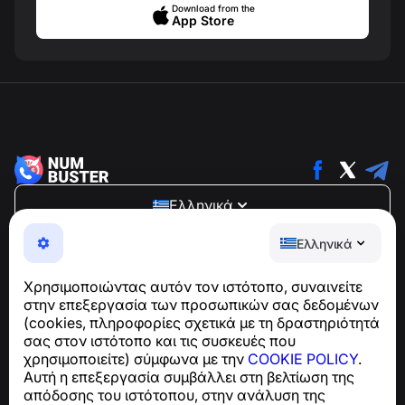
Download from the
App Store
Ελληνικά
NumBuster © 2013—2026 ·
support@numbuster.com
Ελληνικά
Μια εύχρηστη εφαρμογή που σας προστατεύει από
τηλεφωνικές απάτες, ανεπιθύμητα μηνύματα και spam
Χρησιμοποιώντας αυτόν τον ιστότοπο, συναινείτε
Για ερωτήσεις σχετικά με τη συμμόρφωση με το GDPR:
στην επεξεργασία των προσωπικών σας δεδομένων
support@numbuster.com
(cookies, πληροφορίες σχετικά με τη δραστηριότητά
σας στον ιστότοπο και τις συσκευές που
χρησιμοποιείτε) σύμφωνα με την
COOKIE POLICY
.
Κέντρο βοήθειας
Αυτή η επεξεργασία συμβάλλει στη βελτίωση της
Ειδήσεις και Άρθρα
απόδοσης του ιστότοπου, στην ανάλυση της