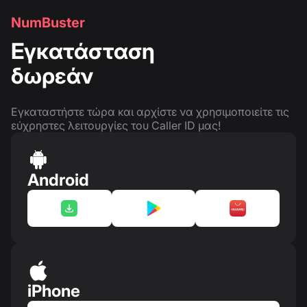
NumBuster
Εγκατάσταση
δωρεάν
Εγκαταστήστε τώρα και αρχίστε να χρησιμοποιείτε τις
εύχρηστες λειτουργίες του Caller ID μας!
Android
iPhone