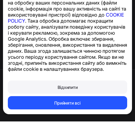
на обробку ваших персональних даних (файли
support@numbuster.com
cookie, інформація про вашу активність на сайті та
використовувані пристрої) відповідно до
COOKIE
POLICY
. Така обробка допомагає покращити
Центр допомоги
роботу сайту, аналізувати поведінку користувачів
Новини та статті
і керувати рекламою, зокрема за допомогою
Про проєкт
Google Analytics. Обробка включає збирання,
Контакти
зберігання, оновлення, використання та видалення
даних. Ваша згода залишається чинною протягом
усього періоду користування сайтом. Якщо ви не
згодні, припиніть використання сайту або вимкніть
файли cookie в налаштуваннях браузера.
Умови використання
Політика конфіденційності
Відхилити
Політика щодо файлів cookie
Політика покупки
Видалення акаунта та персональних даних
Прийняти всі