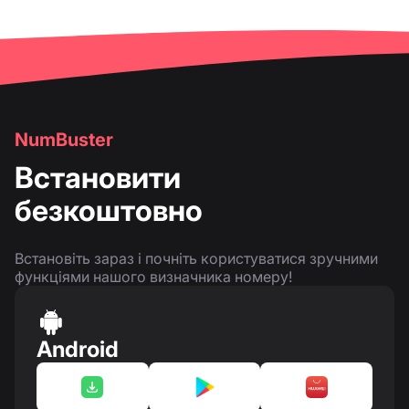
NumBuster
Встановити
безкоштовно
Встановіть зараз і почніть користуватися зручними
функціями нашого визначника номеру!
Android