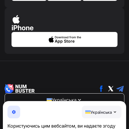
iPhone
Download from the
App Store
Українська
NumBuster © 2013—2026 ·
support@numbuster.com
Українська
Зручний додаток, що захищає вас від телефонного
шахрайства, спаму та небажаних повідомлень
Користуючись цим вебсайтом, ви надаєте згоду
З питань відповідності GDPR: