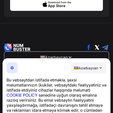
Download from the
App Store
Azərbaycan
NumBuster © 2013—2026 ·
support@numbuster.com
Azərbaycan
Telefon fırıldaqlarından, spam və arzuolunmaz
mesajlardan sizi qoruyan istifadəsi asan bir tətbiq
Bu vebsaytdan istifadə etməklə, şəxsi
GDPR uyğunluğu ilə bağlı suallar üçün:
məlumatlarınızın (kukilər, vebsaytdakı fəaliyyətiniz və
support@numbuster.com
istifadə etdiyiniz cihazlar haqqında məlumat)
COOKIE POLICY
sənədinə uyğun olaraq emalına
razılıq verirsiniz. Bu emal vebsaytın fəaliyyətini
Yardım Mərkəzi
yaxşılaşdırmağa, istifadəçi davranışını təhlil etməyə
Xəbərlər və Məqalələr
və reklamları idarə etməyə kömək edir, o cümlədən