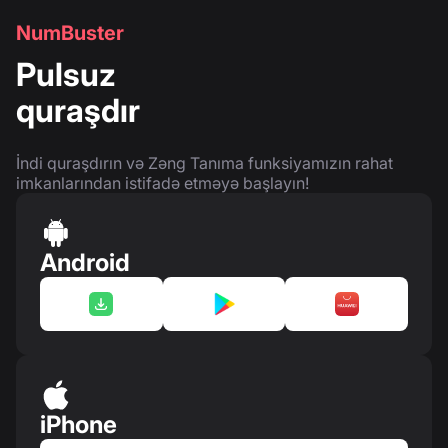
NumBuster
Pulsuz
quraşdır
İndi quraşdırın və Zəng Tanıma funksiyamızın rahat
imkanlarından istifadə etməyə başlayın!
Android
iPhone