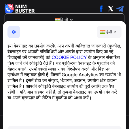
हिन्दी
NumBuster © 2013—2026 ·
support@numbuster.com
हिन्दी
एक उपयोग में आसान ऐप जो आपको फोन घोटालों, स्पैम और अवांछित संदेशों
से सुरक्षित रखता है
इस वेबसाइट का उपयोग करके, आप अपनी व्यक्तिगत जानकारी (कुकीज़,
GDPR अनुपालन से संबंधित पूछताछ के लिए:
वेबसाइट पर आपकी गतिविधियों और आपके द्वारा उपयोग किए जा रहे
support@numbuster.com
डिवाइसों की जानकारी) को
COOKIE POLICY
के अनुसार संसाधित
किए जाने की स्वीकृति देते हैं। यह प्रक्रिया वेबसाइट के प्रदर्शन को
बेहतर बनाने, उपयोगकर्ता व्यवहार का विश्लेषण करने और विज्ञापन
सहायता केंद्र
प्रबंधन में सहायक होती है, जिसमें Google Analytics का उपयोग भी
समाचार और लेख
शामिल है। इसमें डेटा का संग्रह, भंडारण, अद्यतन, उपयोग और हटाना
परियोजना के बारे में
शामिल है। आपकी स्वीकृति वेबसाइट उपयोग की पूरी अवधि तक वैध
संपर्क
रहेगी। यदि आप सहमत नहीं हैं, तो कृपया वेबसाइट का उपयोग बंद करें
या अपने ब्राउज़र की सेटिंग में कुकीज़ को अक्षम करें।
उपयोग की शर्तें
गोपनीयता नीति