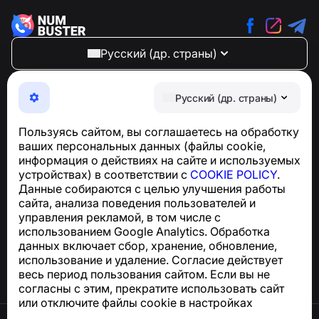
Русский (др. страны)
NumBuster © 2013—2026 ·
support@numbuster.com
Максимально удобное приложение для защиты от
Русский (др. страны)
телефонных мошенников, спама и нежелательных
SMS
Пользуясь сайтом, вы соглашаетесь на обработку
Для запросов по соблюдению GDPR:
ваших персональных данных (файлы cookie,
support@numbuster.com
информация о действиях на сайте и используемых
устройствах) в соответствии с
COOKIE POLICY
.
Данные собираются с целью улучшения работы
Центр поддержки
сайта, анализа поведения пользователей и
Новости и статьи
управления рекламой, в том числе с
О проекте
использованием Google Analytics. Обработка
Контакты
данных включает сбор, хранение, обновление,
использование и удаление. Согласие действует
весь период пользования сайтом. Если вы не
согласны с этим, прекратите использовать сайт
или отключите файлы cookie в настройках
браузера.