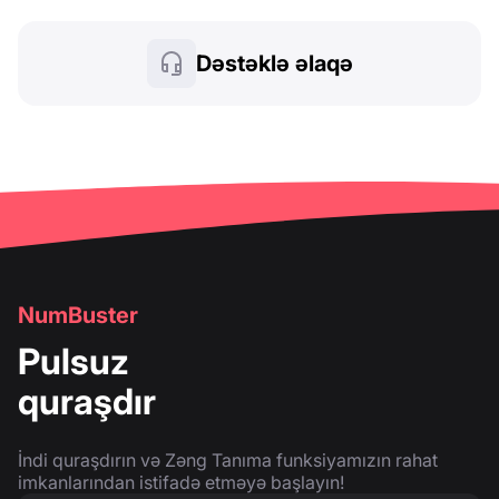
Dəstəklə əlaqə
NumBuster
Pulsuz
quraşdır
İndi quraşdırın və Zəng Tanıma funksiyamızın rahat
imkanlarından istifadə etməyə başlayın!