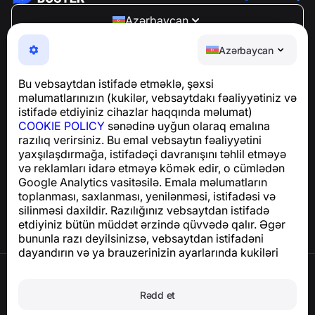
Azərbaycan
NumBuster © 2013—2026 ·
support@numbuster.com
Azərbaycan
Telefon fırıldaqlarından, spam və arzuolunmaz
mesajlardan sizi qoruyan istifadəsi asan bir tətbiq
Bu vebsaytdan istifadə etməklə, şəxsi
GDPR uyğunluğu ilə bağlı suallar üçün:
məlumatlarınızın (kukilər, vebsaytdakı fəaliyyətiniz və
support@numbuster.com
istifadə etdiyiniz cihazlar haqqında məlumat)
COOKIE POLICY
sənədinə uyğun olaraq emalına
razılıq verirsiniz. Bu emal vebsaytın fəaliyyətini
Yardım Mərkəzi
yaxşılaşdırmağa, istifadəçi davranışını təhlil etməyə
Xəbərlər və Məqalələr
və reklamları idarə etməyə kömək edir, o cümlədən
Layihə haqqında
Google Analytics vasitəsilə. Emala məlumatların
Əlaqə
toplanması, saxlanması, yenilənməsi, istifadəsi və
silinməsi daxildir. Razılığınız vebsaytdan istifadə
etdiyiniz bütün müddət ərzində qüvvədə qalır. Əgər
bununla razı deyilsinizsə, vebsaytdan istifadəni
dayandırın və ya brauzerinizin ayarlarında kukiləri
deaktiv edin.
İstifadə Şərtləri
Məxfilik Siyasəti
Rədd et
Cookie Siyasəti
Satınalma Siyasəti