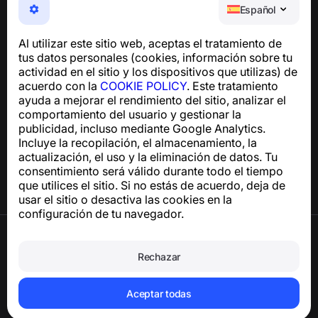
NumBuster © 2013—2026 ·
support@numbuster.com
Español
Una aplicación fácil de usar que te protege de estafas
telefónicas, spam y mensajes no deseados
Al utilizar este sitio web, aceptas el tratamiento de
Para consultas sobre el cumplimiento del RGPD:
tus datos personales (cookies, información sobre tu
support@numbuster.com
actividad en el sitio y los dispositivos que utilizas) de
acuerdo con la
COOKIE POLICY
. Este tratamiento
ayuda a mejorar el rendimiento del sitio, analizar el
Centro de ayuda
comportamiento del usuario y gestionar la
Noticias y artículos
publicidad, incluso mediante Google Analytics.
Sobre el proyecto
Incluye la recopilación, el almacenamiento, la
Contactos
actualización, el uso y la eliminación de datos. Tu
consentimiento será válido durante todo el tiempo
que utilices el sitio. Si no estás de acuerdo, deja de
usar el sitio o desactiva las cookies en la
configuración de tu navegador.
Términos de uso
Política de privacidad
Rechazar
Política de cookies
Política de compras
Eliminar la cuenta y los datos personales
Aceptar todas