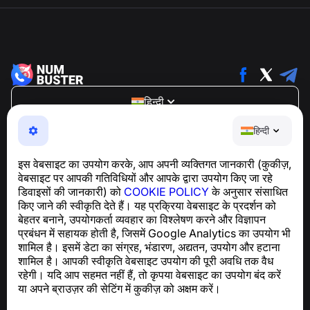
हिन्दी
NumBuster © 2013—2026 ·
support@numbuster.com
हिन्दी
एक उपयोग में आसान ऐप जो आपको फोन घोटालों, स्पैम और अवांछित संदेशों
से सुरक्षित रखता है
इस वेबसाइट का उपयोग करके, आप अपनी व्यक्तिगत जानकारी (कुकीज़,
GDPR अनुपालन से संबंधित पूछताछ के लिए:
वेबसाइट पर आपकी गतिविधियों और आपके द्वारा उपयोग किए जा रहे
support@numbuster.com
डिवाइसों की जानकारी) को
COOKIE POLICY
के अनुसार संसाधित
किए जाने की स्वीकृति देते हैं। यह प्रक्रिया वेबसाइट के प्रदर्शन को
बेहतर बनाने, उपयोगकर्ता व्यवहार का विश्लेषण करने और विज्ञापन
सहायता केंद्र
प्रबंधन में सहायक होती है, जिसमें Google Analytics का उपयोग भी
समाचार और लेख
शामिल है। इसमें डेटा का संग्रह, भंडारण, अद्यतन, उपयोग और हटाना
परियोजना के बारे में
शामिल है। आपकी स्वीकृति वेबसाइट उपयोग की पूरी अवधि तक वैध
संपर्क
रहेगी। यदि आप सहमत नहीं हैं, तो कृपया वेबसाइट का उपयोग बंद करें
या अपने ब्राउज़र की सेटिंग में कुकीज़ को अक्षम करें।