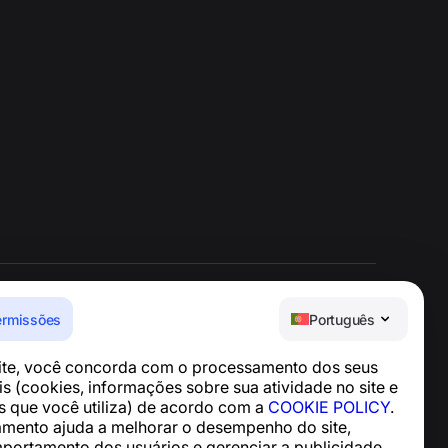
ermissões
Português
Central de Ajuda
site, você concorda com o processamento dos seus
Notícias e Artigos
s (cookies, informações sobre sua atividade no site e
Sobre o projeto
os que você utiliza) de acordo com a
COOKIE POLICY
.
Contatos
mento ajuda a melhorar o desempenho do site,
mportamento dos usuários e gerenciar a publicidade,