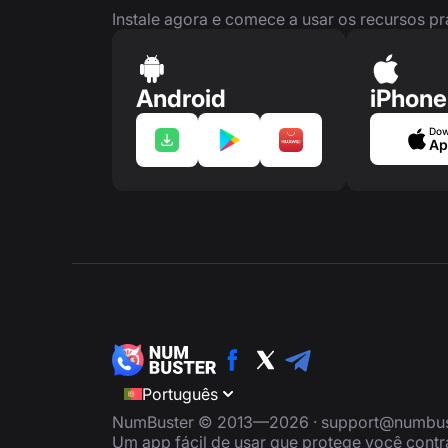
Instale agora e comece a usar os recursos p
Android
iPhone
Dow
Ap
Português
NumBuster © 2013—2026 ·
support@numbus
Um app fácil de usar que protege você cont