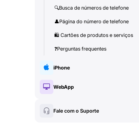
🔍
Busca de números de telefone
👤
Página do número de telefone
🛍
️ Cartões de produtos e serviços
❓
Perguntas frequentes
iPhone
🔑
Instalação e autorização
WebApp
💰
Recursos pagos
🔑
Instalação e autorização
Fale com o Suporte
☘
️ Recursos gratuitos
💰
Recursos pagos
Chamadas e identificador de
📞
☘
️ Recursos gratuitos
chamadas