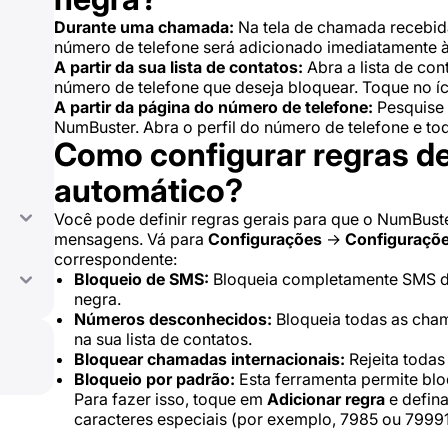
Durante uma chamada:
Na tela de chamada recebid
número de telefone será adicionado imediatamente à 
A partir da sua lista de contatos:
Abra a lista de con
número de telefone que deseja bloquear. Toque no 
A partir da página do número de telefone:
Pesquise 
NumBuster. Abra o perfil do número de telefone e t
Como configurar regras de
automático?
Você pode definir regras gerais para que o NumBust
mensagens. Vá para
Configurações
→
Configuraçõe
correspondente:
Bloqueio de SMS:
Bloqueia completamente SMS de 
negra.
Números desconhecidos:
Bloqueia todas as cha
na sua lista de contatos.
Bloquear chamadas internacionais:
Rejeita todas
Bloqueio por padrão:
Esta ferramenta permite bloq
Para fazer isso, toque em
Adicionar regra
e defin
caracteres especiais (por exemplo, 7985 ou 79991