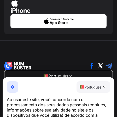
iPhone
Download from the
App Store
Português
NumBuster © 2013—2026 ·
support@numbuster.com
Português
Um app fácil de usar que protege você contra golpes
telefônicos, spam e mensagens indesejadas
Ao usar este site, você concorda com o
Para dúvidas sobre conformidade com a GDPR:
processamento dos seus dados pessoais (cookies,
support@numbuster.com
informações sobre sua atividade no site e os
dispositivos que você utiliza) de acordo com a