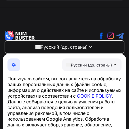
Русский (др. страны)
NumBuster © 2013—2026 ·
support@numbuster.com
Максимально удобное приложение для защиты от
Русский (др. страны)
телефонных мошенников, спама и нежелательных
SMS
Пользуясь сайтом, вы соглашаетесь на обработку
Для запросов по соблюдению GDPR:
ваших персональных данных (файлы cookie,
support@numbuster.com
информация о действиях на сайте и используемых
устройствах) в соответствии с
COOKIE POLICY
.
Данные собираются с целью улучшения работы
Центр поддержки
сайта, анализа поведения пользователей и
Новости и статьи
управления рекламой, в том числе с
О проекте
использованием Google Analytics. Обработка
Контакты
данных включает сбор, хранение, обновление,