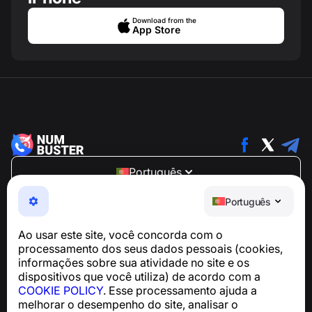
Download from the
App Store
Português
NumBuster © 2013—2026 ·
support@numbuster.com
Português
Um app fácil de usar que protege você contra golpes
telefônicos, spam e mensagens indesejadas
Ao usar este site, você concorda com o
Para dúvidas sobre conformidade com a GDPR:
processamento dos seus dados pessoais (cookies,
support@numbuster.com
informações sobre sua atividade no site e os
dispositivos que você utiliza) de acordo com a
COOKIE POLICY
. Esse processamento ajuda a
Central de Ajuda
melhorar o desempenho do site, analisar o